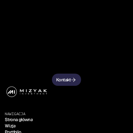
K
s
z
t
a
ł
t
u
j
m
y
p
r
z
y
s
z
ł
o
ś
ć
r
a
z
e
m
.
Kontakt
NAWIGACJA
Strona główna
Wizja
Portfolio