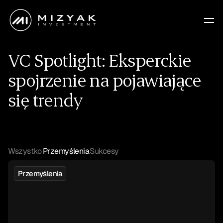
VC
Spotlight:
Eksperckie
spojrzenie
na
pojawiające
się
trendy
Wszystko
Przemyślenia
Sukcesy
Wszystko
Przemyślenia
Sukcesy
Przemyślenia