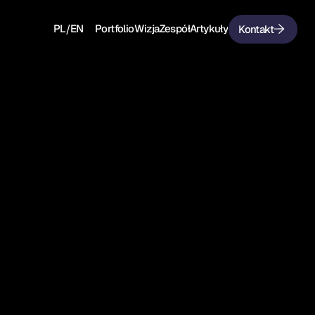
/
PL
EN
Portfolio
Wizja
Zespół
Artykuły
Kontakt
PL
EN
Portfolio
Wizja
Zespół
Artykuły