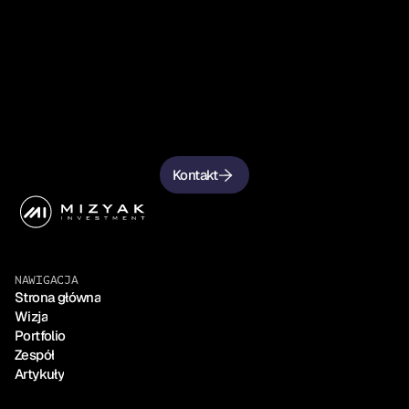
K
s
z
t
a
ł
t
u
j
m
y
p
r
z
y
s
z
ł
o
ś
ć
r
a
z
e
m
.
Kontakt
NAWIGACJA
Strona główna
Wizja
Portfolio
Zespół
Artykuły